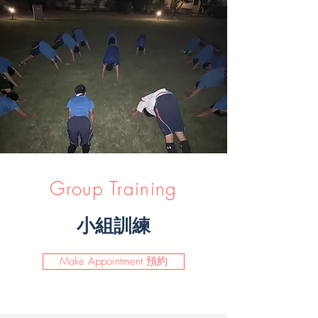
Group Training
​小組訓練
Make Appointment 預約